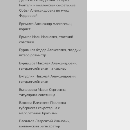
Дарья Александровна по мужу
Рентелн и коллежская секретарша
Софья Александровна по мужу
Федоровой
Бриммер Александр Алексеевич,
корнет
Брыков Иван Иванович, статский
советник
Бурнашев Федор Алексеевич, гвардии
штабс-ротмистр
Бурнашов Николай Александрович,
генерал-лейтенант и кавалер
Бутурлин Николай Александрович,
генерал-лейтенант
Быковцова Марья Сергеевна,
титулярная советница
Вакхова Елизавета Павловна
губернская секретарша с
малолетними братьями
Васильев Лаврентий Иванович,
коллежский регистратор