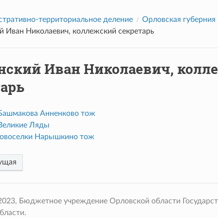
тративно-территориальное деление
Орловская губерния
й Иван Николаевич, коллежский секретарь
нский Иван Николаевич, колл
тарь
Башмакова Анненково тож
Великие Ляды
овоселки Нарышкино тож
ущая
 2023, Бюджетное учреждение Орловской области Государс
бласти.