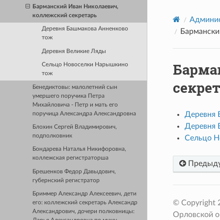
Барманский Иван Николаевич,
коллежский секретарь
Админис
Деревня Башмакова Анненково
Бармански
тож
Деревня Великие Ляды
Барма
Сельцо Новоселки Нарышкино
тож
секре
Бенедиктовы: малолетний сын
умершего поручика Петра
Михайловича - Петр и мать его
Деревня 
поручица Александра Александровна
Деревня 
Блохин Сергей Владимирович,
подполковник
Сельцо Н
Бондарева Наталья Никифоровна,
коллежская регистраторша
Предыд
Брешенков Федор Давыдович,
губернский регистратор
Бриммер Александр Алексеевич, дети
© Copyright
его: коллежский секретарь Александр
Александрович, дочери полковницы:
Орловской о