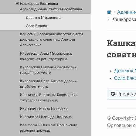
Кашкарова Екатерина
Александровна, статская советница
Админис
Деревня Муравлевка
Кашкарова
Село Бяково
Кащеевы: несовершеннолетние дети
Кашка
коллежского советника Алексея
Алексеевича
совет
Киреевская Анна Михайловна,
коллежская регистраторша
Киреевский Николай Васильевич,
Деревня 
гвардии ротмистр
Село Бяк
Киреевский Петр Александрович,
штабс-ротмистр
Предыд
Кирпичева Елизавета Гавриловна,
титулярная советница
Кирпичева Марья Ивановна
Кирпичева Надежда Ивановна
© Copyright
Орловской о
Колковский Николай Васильевич,
инженер поручик