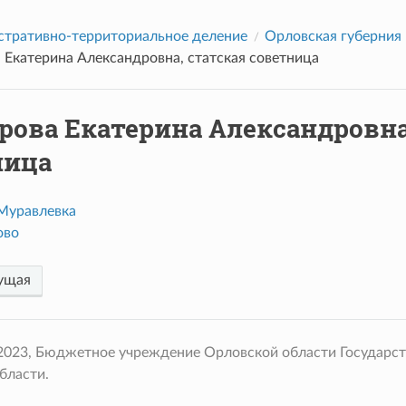
тративно-территориальное деление
Орловская губерния
 Екатерина Александровна, статская советница
рова Екатерина Александровна
ница
Муравлевка
ово
ущая
 2023, Бюджетное учреждение Орловской области Государс
бласти.