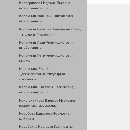
Кологривова Надежда Львовна,
штабс-капитанша
Коломнин Валентин Николаевич,
штабс-капитан
Коломнин Дмитрий Анемподистович,
титулярный советник
Коломнин Иван Анемподистович,
штабс-капитан
Коломнин Петр Анемподистович,
поручик
Коломнина Екатерина
Дормидонтовна, титулярная
советница
Коломнина Настасья Васильевна,
штабс-капитанша
Константинова Варвара Ивановна,
коллежская асессорша
Коробова Елизавета Фроловна,
майорша
Коробьина Настасья Васильевна,