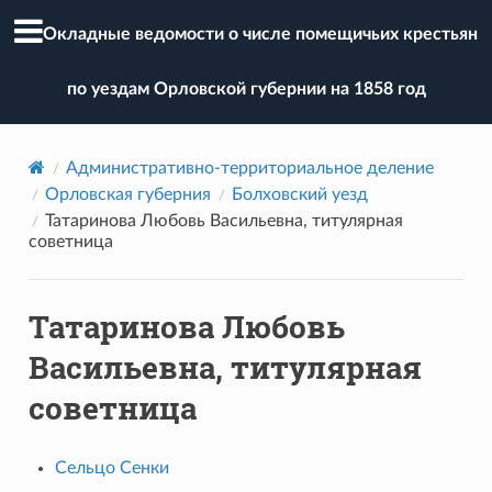
Окладные ведомости о числе помещичьих крестьян
по уездам Орловской губернии на 1858 год
Административно-территориальное деление
Орловская губерния
Болховский уезд
Татаринова Любовь Васильевна, титулярная
советница
Татаринова Любовь
Васильевна, титулярная
советница
Сельцо Сенки