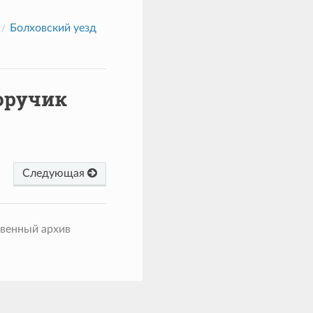
Болховский уезд
оручик
Следующая
твенный архив