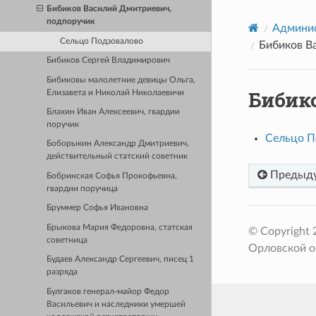
Бибиков Василий Дмитриевич,
подпоручик
Админис
Сельцо Подзовалово
Бибиков В
Бибиков Сергей Владимирович
Бибиковы малолетние девицы Ольга,
Бибик
Елизавета и Николай Николаевичи
Блахин Иван Алексеевич, гвардии
поручик
Сельцо П
Боборыкин Александр Дмитриевич,
действительный статский советник
Предыд
Бобринская Софья Прокофьевна,
гвардии поручица
Бруммер Софья Ивановна
Брыкова Мария Федоровна, статская
© Copyright
советница
Орловской о
Будаев Александр Сергеевич, писец 1
разряда
Булгаков генерал-майор Федор
Васильевич и наследники умершей