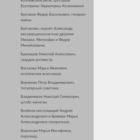
коллежской регистраторши
Екатерины Гавриловны Коленкиной
Булгаков Федор Васильевич, генерал-
майор
Булгаковы: корнет Александр,
несовершеннолетние дворяне
Михаил, Митрофан и Федор
Михайловичи
Бурнашев Николай Алексеевич,
гвардии ротмистр
Васькова Марья Ивановна,
коллежская асессорша
Веревкин Петр Владимирович,
титулярный советник
Владимиров Николай Семенович,
штабс-капитан
Воейков неслужащий Андрей
Александрович и Бреверк Марья
Александровна генеральша
Воронова Марья Иосифовна,
поручица