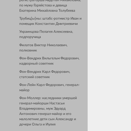
регистраторша Авдотья Михайловна,
по мужу Горяйстова и девица
Екатерина Михайловна Толубеева
Трубиц[ы]ны: штабс-ротмистр Иван и
помещик Константин Дмитриевичи
Украинцова Пелагея Алексеевна,
подпоручица
Филатов Виктор Николаевич,
полковник
Фон-Вендрих Вильгельм Федорович,
надворный советник
Фон-Вендрих Карл Федорович,
статский советник
Фон-Лейн Карл Федорович, генерал-
майор
Фон-Моллер: наследники умершей
генерал-майорши Настасьи
Владимировны, муж Эдуард
Антонович генерал-майор и его
малолетние дети сын Александр и
дочери Ольга и Иулия