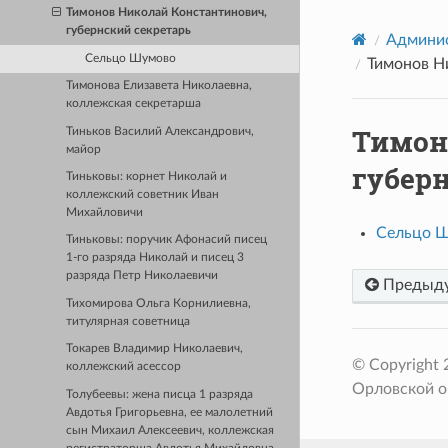
Тимонов Николай Константинович,
губернский секретарь
Админис
Сельцо Шумово
Тимонов Н
Тимонова Елизавета Николаевна,
коллежская секретарша
Тимон
Тиньков Василий Александрович,
майор
губер
Тиньковы: корнет Николай и
коллежский советник Иван
Михайловичи
Сельцо 
Тиньковы: поручик Афонасий писец
1-го разряда Николай и писец 3
разряда Петр Николаевичи
Предыд
Тихомирова Ольга Корнилиевна,
титулярная советница
Токарев Владимир Николаевич,
© Copyright
коллежский асессор
Орловской о
Толубеевы: жена писца 1 разряда
Авдотья Григорьевна, ее малолетний
сын Михаил Алексеевич, коллежская