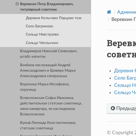
Веревкин Петр Владимирович,
титулярный советник
Админис
Деревня Колычево Перцово тож
Веревкин 
Село Багриново
Сельцо Невструево
Верев
Сельцо Чеплыгино
совет
Владимиров Николай Семенович,
штабс-капитан
Воейков неслужащий Андрей
Деревня 
Александрович и Бреверк Марья
Александровна генеральша
Село Баг
Воронова Марья Иосифовна,
Сельцо Н
поручица
Сельцо Ч
Всеволожская Софья Ивановна,
действительная статская советница,
Предыд
жена камергера, ее наследников
Всеволожских
Вульф Леонида Константиновна,
статская советница
© Copyright