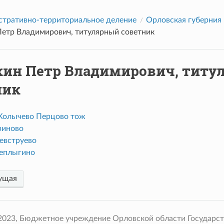
тративно-территориальное деление
Орловская губерния
Петр Владимирович, титулярный советник
кин Петр Владимирович, титу
ник
Колычево Перцово тож
риново
евструево
еплыгино
ущая
 2023, Бюджетное учреждение Орловской области Государс