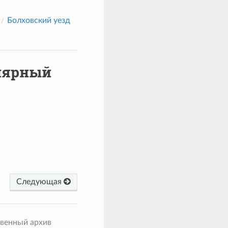
Болховский уезд
лярный
Следующая
твенный архив