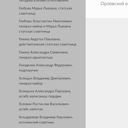
Гвоздева Елизавета Иосифовна
Орловской о
Глебова Марья Львовна, статская
советница
Глебовы Константин Николаевич
генерал-майор и Марья Львовна
статская советница
Глинка Авдотья Павловна,
действительная статская советница
Глинка Александра Семеновна,
генерал-адъютантша
Гнездилов Александр Федорович,
подпоручик
Голицын Владимир Дмитриевич,
генерал-майор
Голицына Александра Павловна,
штабс-капитанша гвардии
Головин Ростислав Васильевич,
штабс-капитан
Гольдерекер Владимир Карлович,
коллежский советник