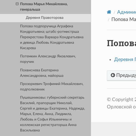
Попова Марья Михайловна,
генеральша
Админис
Деревня Правоторова
Попова Ма
Попова подпоручица Аграфена
Кондратьевна; штабс-ротмистрша
Перекрестова Варвара Кондратьевна
Попов
и девица Любовь Кондратьевна
Кисарева
Потемкин Александр Яковлевич,
Деревня 
поручик
Похвиснева Екатерина
Предыд
Александровна, майорша
Прозоркевич Трофимий Михайлович,
подполковник
Пушешниковы: губернский секретарь
© Copyright
Василий, прапорщик Николай,
Орловской о
Сергей и девицы Екатерина, Надежда,
Марья, Елена, Анна, Людмила,
Любовь и Софья Ильиничны и
коллежская регистраторша Анна
Васильевна