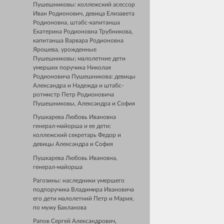
Пушешниковы: коллежский асессор
Иван Родионович, девица Елизавета
Родионовна, штабс-капитанша
Екатерина Родионовна Трубникова,
капитанша Варвара Родионовна
Ярошева, урожденные
Пушешниковы; малолетние дети
умерших поручика Николая
Родионовича Пушешникова: девицы
Александра и Надежда и штабс-
ротмистр Петр Родионовича
Пушешниковы, Александра и София
Пушкарева Любовь Ивановна
генерал-майорша и ее дети:
коллежский секретарь Федор и
девицы Александра и София
Пушкарева Любовь Ивановна,
генерал-майорша
Рагозины: наследники умершего
подпоручика Владимира Ивановича
его дети малолетний Петр и Мария,
по мужу Бакланова
Рапов Сергей Александрович,