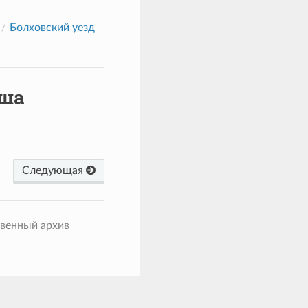
Болховский уезд
ьша
Следующая
твенный архив