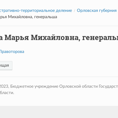
тративно-территориальное деление
Орловская губерния
рья Михайловна, генеральша
а Марья Михайловна, генерал
Правоторова
ущая
 2023, Бюджетное учреждение Орловской области Государс
бласти.