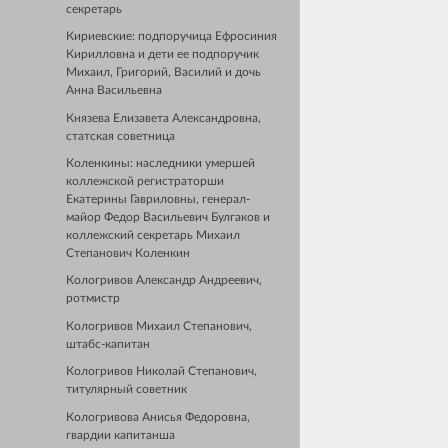
секретарь
Кириевские: подпоручица Ефросиния
Кирилловна и дети ее подпоручик
Михаил, Григорий, Василий и дочь
Анна Васильевна
Князева Елизавета Александровна,
статская советница
Коленкины: наследники умершей
коллежской регистраторши
Екатерины Гавриловны, генерал-
майор Федор Васильевич Булгаков и
коллежский секретарь Михаил
Степанович Коленкин
Кологривов Александр Андреевич,
ротмистр
Кологривов Михаил Степанович,
штабс-капитан
Кологривов Николай Степанович,
титулярный советник
Кологривова Анисья Федоровна,
гвардии капитанша