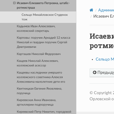
Исаевич Елизавета Петровна, штабс-
ротмистрша
Админис
Сельцо Михайловское Студенок
Исаевич Е
тож
Кадымов Иван Алексеевич,
коллежский секретарь
Исаеви
Карповы: поручик Аркадий 12 класса
ротми
Николай и гвардии поручик Сергей
Дмитриевичи
Карташев Николай Федорович
Сельцо М
Кащеев Николай Алексеевич,
коллежский асессор
Предыд
Кащеевы наследники умершего
коллежского советника Алексея
Алексеевича малолетние дети его
Квитницкая Евгения Яковлевна,
© Copyright
поручица
Орловской о
Киреевская Анна Ивановна,
артиллерии подпоручица
Киреевский Петр Никитич, городовой