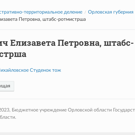
тративно-территориальное деление
Орловская губерния
лизавета Петровна, штабс-ротмистрша
ч Елизавета Петровна, штабс-
стрша
ихайловское Студенок тож
ущая
 2023, Бюджетное учреждение Орловской области Государс
бласти.