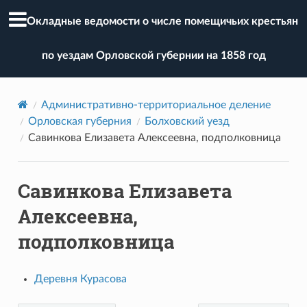
Окладные ведомости о числе помещичьих крестьян
по уездам Орловской губернии на 1858 год
Административно-территориальное деление
Орловская губерния
Болховский уезд
Савинкова Елизавета Алексеевна, подполковница
Савинкова Елизавета
Алексеевна,
подполковница
Деревня Курасова