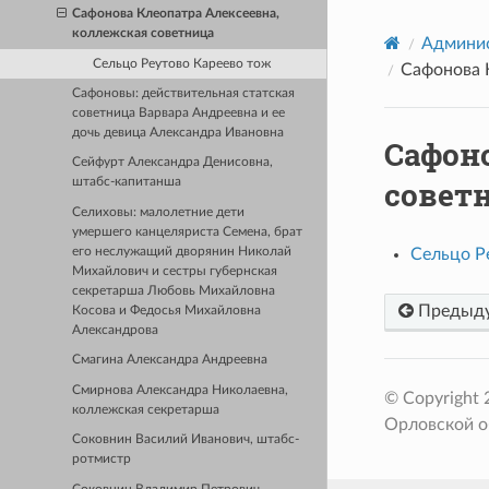
Сафонова Клеопатра Алексеевна,
коллежская советница
Админис
Сельцо Реутово Кареево тож
Сафонова 
Сафоновы: действительная статская
советница Варвара Андреевна и ее
дочь девица Александра Ивановна
Сафон
Сейфурт Александра Денисовна,
совет
штабс-капитанша
Селиховы: малолетние дети
умершего канцеляриста Семена, брат
Сельцо Р
его неслужащий дворянин Николай
Михайлович и сестры губернская
секретарша Любовь Михайловна
Предыд
Косова и Федосья Михайловна
Александрова
Смагина Александра Андреевна
Смирнова Александра Николаевна,
© Copyright
коллежская секретарша
Орловской о
Соковнин Василий Иванович, штабс-
ротмистр