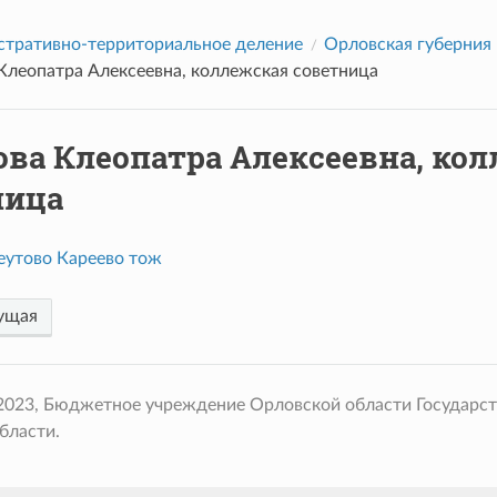
тративно-территориальное деление
Орловская губерния
Клеопатра Алексеевна, коллежская советница
ова Клеопатра Алексеевна, ко
ница
еутово Кареево тож
ущая
 2023, Бюджетное учреждение Орловской области Государс
бласти.