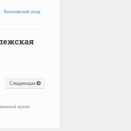
Болховский уезд
ллежская
Следующая
твенный архив