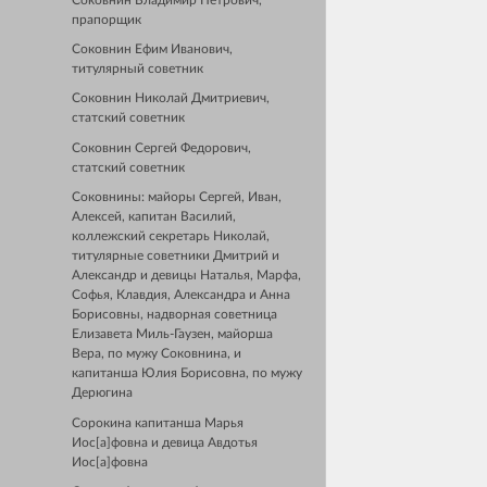
Соковнин Владимир Петрович,
прапорщик
Соковнин Ефим Иванович,
титулярный советник
Соковнин Николай Дмитриевич,
статский советник
Соковнин Сергей Федорович,
статский советник
Соковнины: майоры Сергей, Иван,
Алексей, капитан Василий,
коллежский секретарь Николай,
титулярные советники Дмитрий и
Александр и девицы Наталья, Марфа,
Софья, Клавдия, Александра и Анна
Борисовны, надворная советница
Елизавета Миль-Гаузен, майорша
Вера, по мужу Соковнина, и
капитанша Юлия Борисовна, по мужу
Дерюгина
Сорокина капитанша Марья
Иос[а]фовна и девица Авдотья
Иос[а]фовна