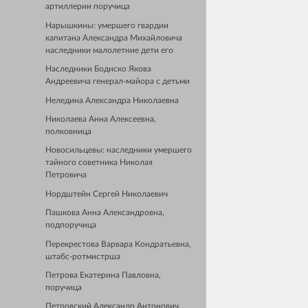
артиллерии поручица
Нарышкины: умершего гвардии
капитана Александра Михайловича
наследники малолетние дети его
Наследники Бодиско Якова
Андреевича генерал-майора с детьми
Неледина Александра Николаевна
Николаева Анна Алексеевна,
полковница
Новосильцевы: наследники умершего
тайного советника Николая
Петровича
Нордштейн Сергей Николаевич
Пашкова Анна Александровна,
подпоручица
Перекрестова Варвара Кондратьевна,
штабс-ротмистрша
Петрова Екатерина Павловна,
поручица
Петровский Александр Антонович,