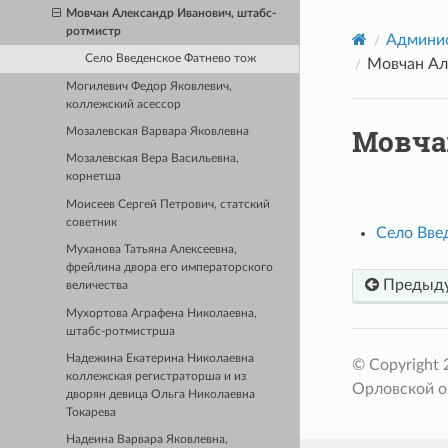
Мовчан Александр Иванович, штабс-
ротмистр
Админис
Село Введенское Фатнево тож
Мовчан Ал
Могилевич Федор Яковлевич,
коллежский асессор
Мовча
Мозалевская Варвара Яковлевна
Мозалевская Вера Васильевна,
корнетша
Моисеев Сергей Петрович, статский
советник
Село Вве
Муханова Татьяна Алексеевна,
фрейлина двора его императорского
Предыд
величества
Мухортова Аграфена Николаевна,
штабс-ротмистрша
Надежина Екатерина Николаевна
© Copyright
коллежская регистраторша и из
Орловской о
дворян девица Ольга Николаевна
Токарева
Надеина Варвара Яковлевна,