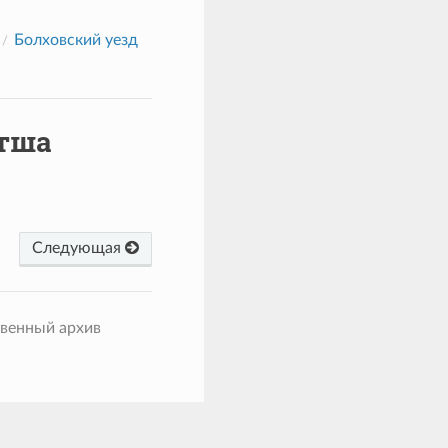
Болховский уезд
етша
Следующая
твенный архив