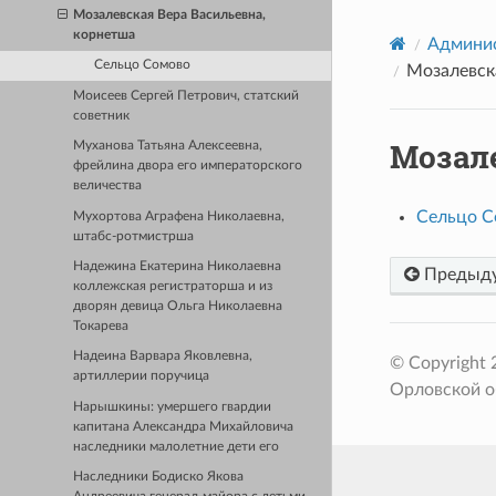
Мозалевская Вера Васильевна,
корнетша
Админис
Сельцо Сомово
Мозалевск
Моисеев Сергей Петрович, статский
советник
Мозал
Муханова Татьяна Алексеевна,
фрейлина двора его императорского
величества
Сельцо С
Мухортова Аграфена Николаевна,
штабс-ротмистрша
Надежина Екатерина Николаевна
Предыд
коллежская регистраторша и из
дворян девица Ольга Николаевна
Токарева
Надеина Варвара Яковлевна,
© Copyright
артиллерии поручица
Орловской о
Нарышкины: умершего гвардии
капитана Александра Михайловича
наследники малолетние дети его
Наследники Бодиско Якова