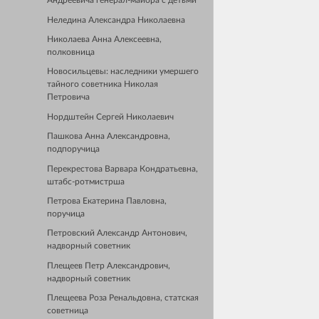
Андреевича генерал-майора с детьми
Неледина Александра Николаевна
Николаева Анна Алексеевна,
полковница
Новосильцевы: наследники умершего
тайного советника Николая
Петровича
Нордштейн Сергей Николаевич
Пашкова Анна Александровна,
подпоручица
Перекрестова Варвара Кондратьевна,
штабс-ротмистрша
Петрова Екатерина Павловна,
поручица
Петровский Александр Антонович,
надворный советник
Плещеев Петр Александрович,
надворный советник
Плещеева Роза Ренальдовна, статская
советница