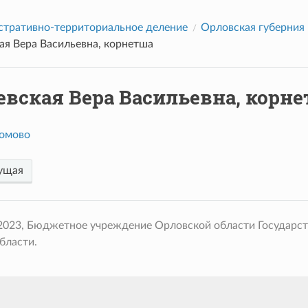
тративно-территориальное деление
Орловская губерния
ая Вера Васильевна, корнетша
евская Вера Васильевна, корн
омово
ущая
 2023, Бюджетное учреждение Орловской области Государс
бласти.