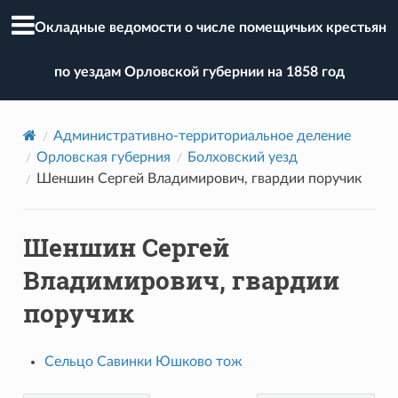
Окладные ведомости о числе помещичьих крестьян
по уездам Орловской губернии на 1858 год
Административно-территориальное деление
Орловская губерния
Болховский уезд
Шеншин Сергей Владимирович, гвардии поручик
Шеншин Сергей
Владимирович, гвардии
поручик
Сельцо Савинки Юшково тож