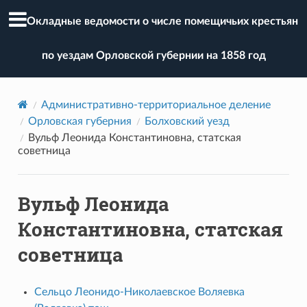
Окладные ведомости о числе помещичьих крестьян
по уездам Орловской губернии на 1858 год
Административно-территориальное деление
Орловская губерния
Болховский уезд
Вульф Леонида Константиновна, статская
советница
Вульф Леонида
Константиновна, статская
советница
Сельцо Леонидо-Николаевское Воляевка