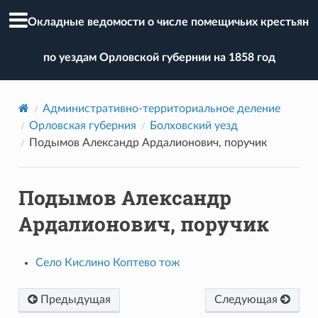
Окладные ведомости о числе помещичьих крестьян
по уездам Орловской губернии на 1858 год
Административно-территориальное деление
Орловская губерния
Болховский уезд
Подымов Александр Ардалионович, поручик
Подымов Александр
Ардалионович, поручик
Село Кислино Коптево тож
Предыдущая
Следующая