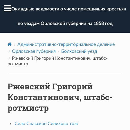
Окладные ведомости о числе помещичьих крестьян
по уездам Орловской губернии на 1858 год
Административно-территориальное деление
Орловская губерния
Болховский уезд
Ржевский Григорий Константинович, штабс-
ротмистр
Ржевский Григорий
Константинович, штабс-
ротмистр
Село Спасское Селихово тож