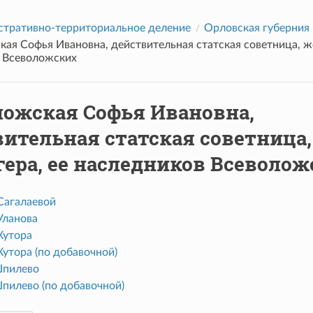
тративно-территориальное деление
Орловская губерния
ая Софья Ивановна, действительная статская советница, же
 Всеволожских
ложская Софья Ивановна,
ительная статская советница,
ера, ее наследников Всеволож
Сагалаевой
Уланова
Хутора
утора (по добавочной)
Шпилево
пилево (по добавочной)