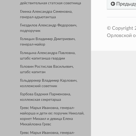
Предыд
действительная статская советница
Глинка Александра Семеновна,
генерал-адъютантша
Гнездилов Александр Федорович,
© Copyright
подпоручик
Орловской о
Голицын Владимир Дмитриевич,
генерал-майор
Голицына Александра Павловна,
штабс-капитанша гвардии
Головин Ростислав Васильевич,
штабс-капитан
Гольдерекер Владимир Карлович,
коллежский советник
Горбова Евдокия Парменовна,
коллежская секретарша
Гревс Марья Ивановна, генерал-
майорша и дети ее: поручик Николай,
корнет Михаил и девица Елена
Михайловна Гревс
Гревс Марья Ивановна, генерал-