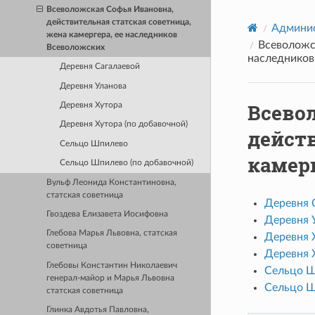
Всеволожская Софья Ивановна,
действительная статская советница,
Админис
жена камергера, ее наследников
Всеволожск
Всеволожских
наследников
Деревня Сагалаевой
Деревня Уланова
Всево
Деревня Хутора
Деревня Хутора (по добавочной)
действ
Сельцо Шпилево
камерг
Сельцо Шпилево (по добавочной)
Вульф Леонида Константиновна,
статская советница
Деревня 
Гвоздева Елизавета Иосифовна
Деревня 
Глебова Марья Львовна, статская
Деревня 
советница
Деревня Х
Глебовы Константин Николаевич
Сельцо 
генерал-майор и Марья Львовна
Сельцо Ш
статская советница
Глинка Авдотья Павловна,