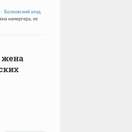
Болховский уезд
на камергера, ее
 жена
ских