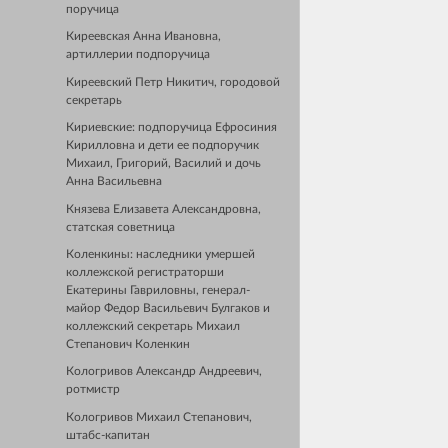
поручица
Киреевская Анна Ивановна,
артиллерии подпоручица
Киреевский Петр Никитич, городовой
секретарь
Кириевские: подпоручица Ефросиния
Кирилловна и дети ее подпоручик
Михаил, Григорий, Василий и дочь
Анна Васильевна
Князева Елизавета Александровна,
статская советница
Коленкины: наследники умершей
коллежской регистраторши
Екатерины Гавриловны, генерал-
майор Федор Васильевич Булгаков и
коллежский секретарь Михаил
Степанович Коленкин
Кологривов Александр Андреевич,
ротмистр
Кологривов Михаил Степанович,
штабс-капитан