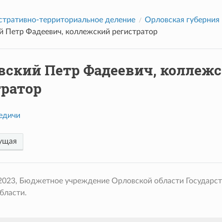
тративно-территориальное деление
Орловская губерния
й Петр Фадеевич, коллежский регистратор
вский Петр Фадеевич, коллеж
тратор
едичи
ущая
 2023, Бюджетное учреждение Орловской области Государс
бласти.