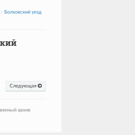
Болховский уезд
ский
Следующая
твенный архив