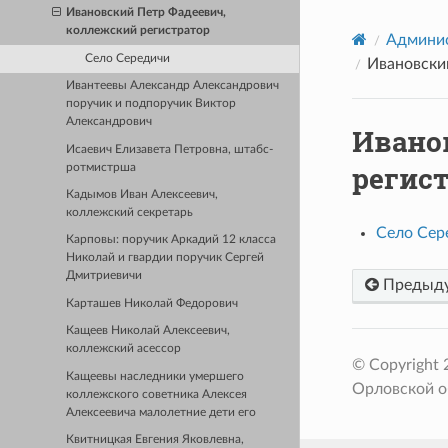
Ивановский Петр Фадеевич,
коллежский регистратор
Админис
Село Середичи
Ивановски
Ивантеевы Александр Александрович
поручик и подпоручик Виктор
Александрович
Ивано
Исаевич Елизавета Петровна, штабс-
регис
ротмистрша
Кадымов Иван Алексеевич,
коллежский секретарь
Село Сер
Карповы: поручик Аркадий 12 класса
Николай и гвардии поручик Сергей
Дмитриевичи
Предыд
Карташев Николай Федорович
Кащеев Николай Алексеевич,
коллежский асессор
© Copyright
Кащеевы наследники умершего
Орловской о
коллежского советника Алексея
Алексеевича малолетние дети его
Квитницкая Евгения Яковлевна,