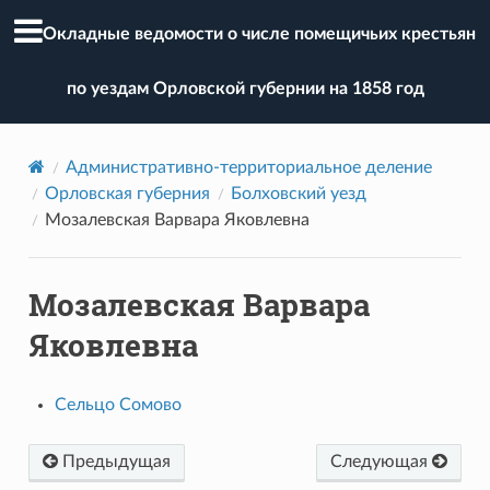
Окладные ведомости о числе помещичьих крестьян
по уездам Орловской губернии на 1858 год
Административно-территориальное деление
Орловская губерния
Болховский уезд
Мозалевская Варвара Яковлевна
Мозалевская Варвара
Яковлевна
Сельцо Сомово
Предыдущая
Следующая