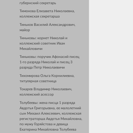
губернский секретарь
Тимонова Елизавета Николаевна,
коллежская секретарша
Тиньков Василий Александрович,
майор
Тиньковы: корнет Николай и
коллежский советник Иван
Михайловичи
Тиньковы: поручик Афонасий писец
1-го разряда Николай и писец 3
разряда Петр Николаевичи
Тихомирова Ольга Корнилиевна,
титулярная советница
Токарев Владимир Николаевич,
коллежский асессор
Толубеевы: жена писца 1 разряда
Авдотья Григорьевна, ее малолетний
сын Михаил Алексеевич, коллежская
регистраторша Авдотья Михайловна,
по мужу Горяйстова и девица
Екатерина Михайловна Толубеева