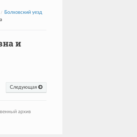
Болховский уезд
а
вна и
Следующая
твенный архив