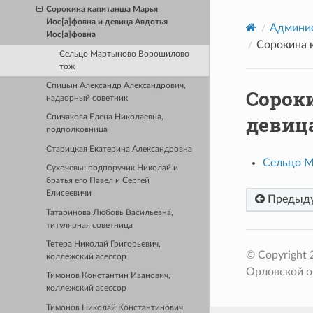
Сорокина капитанша Марья
Иос[а]фовна и девица Авдотья
Админис
Иос[а]фовна
Сорокина 
Сельцо Мартыново Ворошилово
тож
Спицын Александр Александрович,
Сорок
надворный советник
девица
Спичакова Елена Николаевна,
подполковница
Старицкая Екатерина Александровна
Сельцо М
Сухочевы: подпоручик Николай и
братья его Павел и Сергей
Елисеевичи
Предыд
Татаринова Любовь Васильевна,
титулярная советница
Тетера Николай Григорьевич,
© Copyright
коллежский асессор
Орловской о
Тимонов Константин Иванович,
коллежский асессор
Тимонов Николай Константинович,