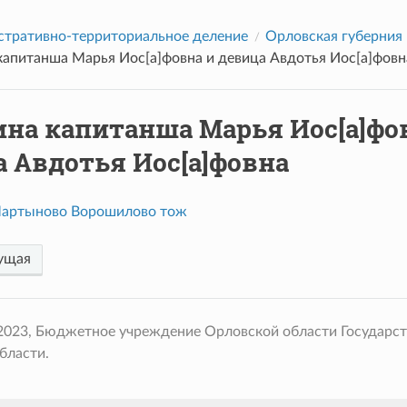
тративно-территориальное деление
Орловская губерния
капитанша Марья Иос[а]фовна и девица Авдотья Иос[а]фовн
ина капитанша Марья Иос[а]фо
 Авдотья Иос[а]фовна
артыново Ворошилово тож
ущая
 2023, Бюджетное учреждение Орловской области Государс
бласти.