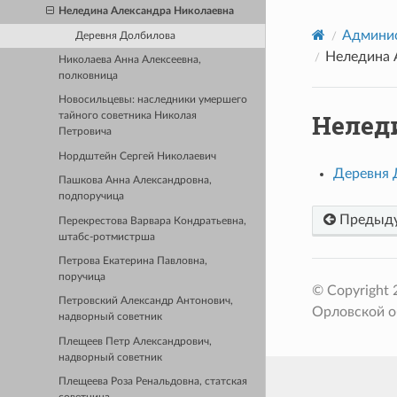
Неледина Александра Николаевна
Админис
Деревня Долбилова
Неледина 
Николаева Анна Алексеевна,
полковница
Новосильцевы: наследники умершего
Нелед
тайного советника Николая
Петровича
Нордштейн Сергей Николаевич
Деревня 
Пашкова Анна Александровна,
подпоручица
Предыд
Перекрестова Варвара Кондратьевна,
штабс-ротмистрша
Петрова Екатерина Павловна,
поручица
© Copyright
Петровский Александр Антонович,
Орловской о
надворный советник
Плещеев Петр Александрович,
надворный советник
Плещеева Роза Ренальдовна, статская