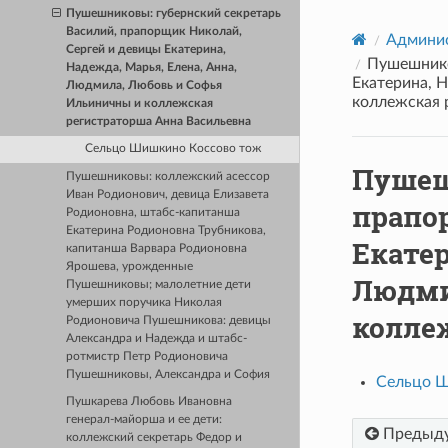
Пушешниковы: губернский секретарь
Василий, прапорщик Николай,
Админис
Сергей и девицы Екатерина,
Пушешнико
Надежда, Марья, Елена, Анна,
Екатерина, 
Людмила, Любовь и Софья
коллежская 
Ильиничны и коллежская
регистраторша Анна Васильевна
Сельцо Шишкино Коссово тож
Пушеш
Пушешниковы: коллежский асессор
Иван Родионович, девица Елизавета
прапо
Родионовна, штабс-капитанша
Екатерина Родионовна Трубникова,
Екатер
капитанша Варвара Родионовна
Ярошева, урожденные
Людми
Пушешниковы; малолетние дети
умерших поручика Николая
колле
Родионовича Пушешникова: девицы
Александра и Надежда и штабс-
ротмистр Петр Родионовича
Пушешниковы, Александра и София
Сельцо Ш
Пушкарева Любовь Ивановна
генерал-майорша и ее дети:
Предыд
коллежский секретарь Федор и