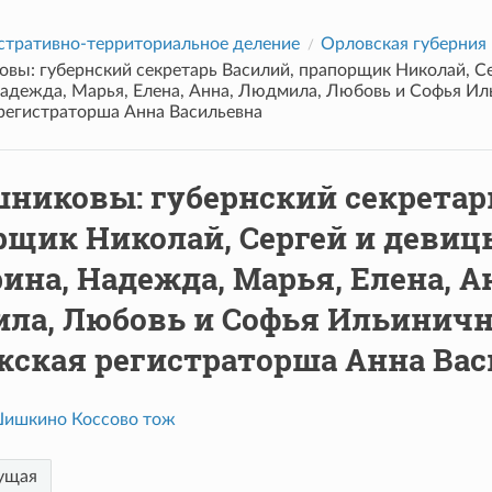
тративно-территориальное деление
Орловская губерния
вы: губернский секретарь Василий, прапорщик Николай, С
Надежда, Марья, Елена, Анна, Людмила, Любовь и Софья Ил
регистраторша Анна Васильевна
никовы: губернский секретар
рщик Николай, Сергей и девиц
ина, Надежда, Марья, Елена, А
ла, Любовь и Софья Ильинич
жская регистраторша Анна Ва
ишкино Коссово тож
ущая