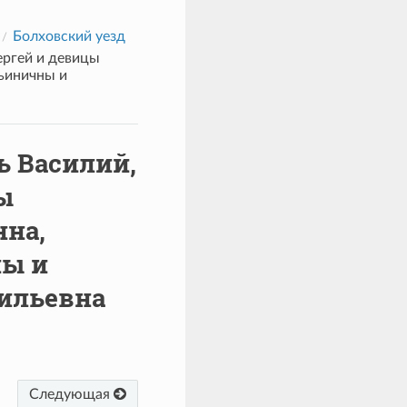
Болховский уезд
ергей и девицы
ьиничны и
ь Василий,
ы
нна,
ны и
сильевна
Следующая