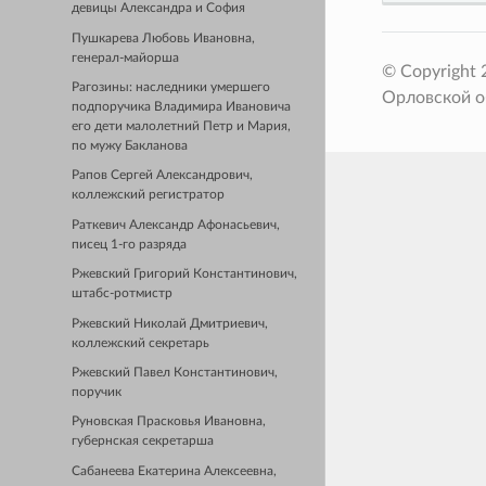
девицы Александра и София
Пушкарева Любовь Ивановна,
генерал-майорша
© Copyright
Рагозины: наследники умершего
Орловской о
подпоручика Владимира Ивановича
его дети малолетний Петр и Мария,
по мужу Бакланова
Рапов Сергей Александрович,
коллежский регистратор
Раткевич Александр Афонасьевич,
писец 1-го разряда
Ржевский Григорий Константинович,
штабс-ротмистр
Ржевский Николай Дмитриевич,
коллежский секретарь
Ржевский Павел Константинович,
поручик
Руновская Прасковья Ивановна,
губернская секретарша
Сабанеева Екатерина Алексеевна,