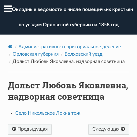
Окладные ведомости о числе помещичьих крестьян
по уездам Орловской губернии на 1858 год
Административно-территориальное деление
Орловская губерния
Болховский уезд
Дольст Любовь Яковлевна, надворная советница
Дольст Любовь Яковлевна,
надворная советница
Село Никольское Локна тож
Предыдущая
Следующая