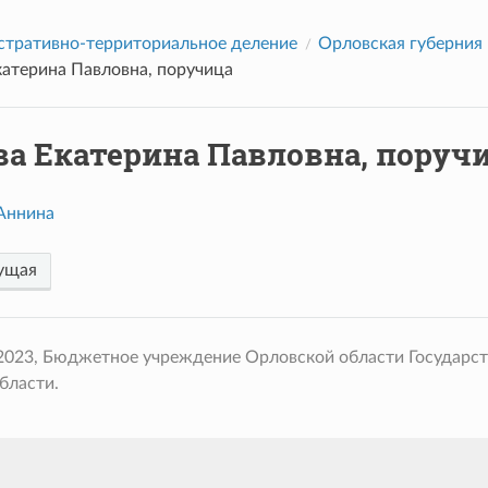
тративно-территориальное деление
Орловская губерния
катерина Павловна, поручица
ва Екатерина Павловна, поруч
Аннина
ущая
 2023, Бюджетное учреждение Орловской области Государс
бласти.