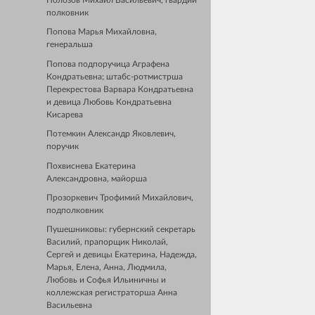
Полозов Михаил Васильевич, гвардии
полковник
Попова Марья Михайловна,
генеральша
Попова подпоручица Аграфена
Кондратьевна; штабс-ротмистрша
Перекрестова Варвара Кондратьевна
и девица Любовь Кондратьевна
Кисарева
Потемкин Александр Яковлевич,
поручик
Похвиснева Екатерина
Александровна, майорша
Прозоркевич Трофимий Михайлович,
подполковник
Пушешниковы: губернский секретарь
Василий, прапорщик Николай,
Сергей и девицы Екатерина, Надежда,
Марья, Елена, Анна, Людмила,
Любовь и Софья Ильиничны и
коллежская регистраторша Анна
Васильевна