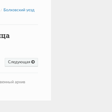
Болховский уезд
ица
Следующая
твенный архив