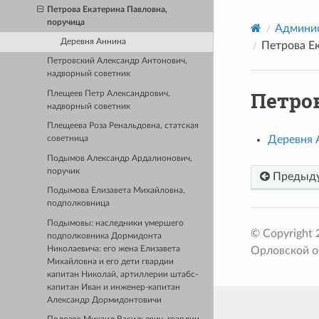
Петрова Екатерина Павловна,
поручица
Админис
Деревня Аннина
Петрова Е
Петровский Александр Антонович,
надворный советник
Петро
Плещеев Петр Александрович,
надворный советник
Плещеева Роза Ренальдовна, статская
Деревня 
советница
Подымов Александр Ардалионович,
поручик
Предыд
Подымова Елизавета Михайловна,
подполковница
Подымовы: наследники умершего
© Copyright
подполковника Дормидонта
Николаевича: его жена Елизавета
Орловской о
Михайловна и его дети гвардии
капитан Николай, артиллерии штабс-
капитан Иван и инженер-капитан
Александр Дормидонтовичи