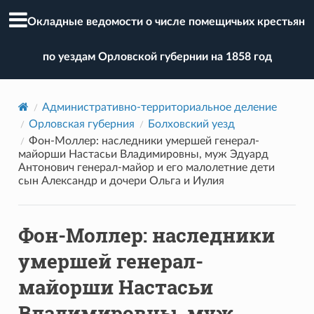
Окладные ведомости о числе помещичьих крестьян
по уездам Орловской губернии на 1858 год
Административно-территориальное деление
Орловская губерния
Болховский уезд
Фон-Моллер: наследники умершей генерал-
майорши Настасьи Владимировны, муж Эдуард
Антонович генерал-майор и его малолетние дети
сын Александр и дочери Ольга и Иулия
Фон-Моллер: наследники
умершей генерал-
майорши Настасьи
Владимировны, муж