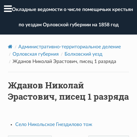
Окладные ведомости о числе помещичьих крестьян
по уездам Орловской губернии на 1858 год
Административно-территориальное деление
Орловская губерния
Болховский уезд
Жданов Николай Эрастович, писец 1 разряда
Жданов Николай
Эрастович, писец 1 разряда
Село Никольское Гнездилово тож