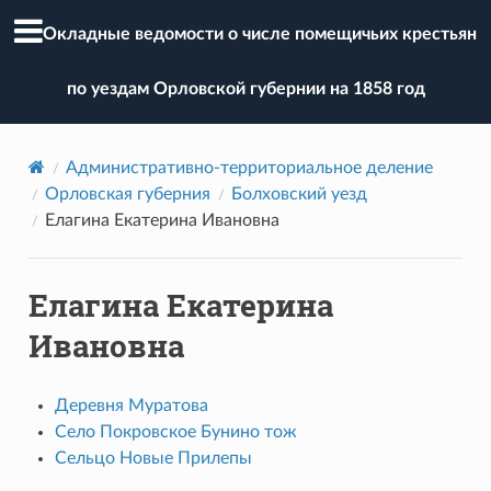
Окладные ведомости о числе помещичьих крестьян
по уездам Орловской губернии на 1858 год
Административно-территориальное деление
Орловская губерния
Болховский уезд
Елагина Екатерина Ивановна
Елагина Екатерина
Ивановна
Деревня Муратова
Село Покровское Бунино тож
Сельцо Новые Прилепы