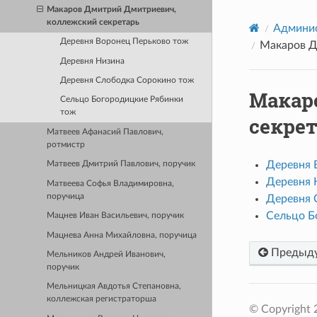
Макаров Дмитрий Дмитриевич,
коллежский секретарь
Админис
Деревня Воронец Перьково тож
Макаров Д
Деревня Низина
Деревня Слободка Сорокино тож
Макар
Сельцо Богородицкие Рябинки
тож
секре
Матвеев Афанасий Павлович,
ротмистр
Деревня 
Матвеев Дмитрий Павлович, поручик
Деревня 
Матвеева Софья Владимировна,
поручица
Деревня 
Сельцо Б
Мацнев Иван Васильевич, поручик
Мацнева Анна Михайловна, поручица
Предыд
Мельников Андрей Иванович,
поручик
Мельницкая Авдотья Степановна,
коллежская регистраторша
© Copyright