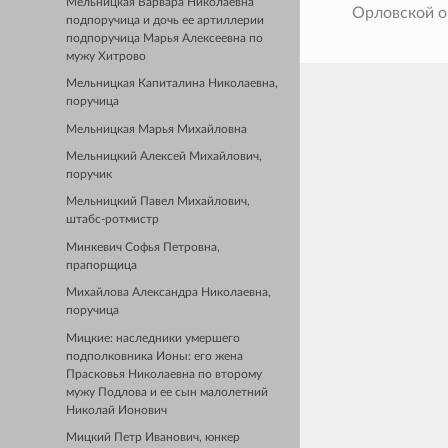
Мельницкая Варвара Николаевна
Орловской о
подпоручица и дочь ее артиллерии
подпоручица Марья Алексеевна по
мужу Хитрово
Мельницкая Капиталина Николаевна,
поручица
Мельницкая Марья Михайловна
Мельницкий Алексей Михайлович,
поручик
Мельницкий Павел Михайлович,
штабс-ротмистр
Минкевич Софья Петровна,
прапорщица
Михайлова Александра Николаевна,
поручица
Мицкие: наследники умершего
подполковника Ионы: его жена
Прасковья Николаевна по второму
мужу Подлова и ее сын малолетний
Николай Ионович
Мицкий Петр Иванович, юнкер