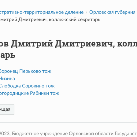
тративно-территориальное деление
Орловская губерния
митрий Дмитриевич, коллежский секретарь
ов Дмитрий Дмитриевич, кол
тарь
Воронец Перьково тож
Низина
Слободка Сорокино тож
огородицкие Рябинки тож
ущая
 2023, Бюджетное учреждение Орловской области Государс