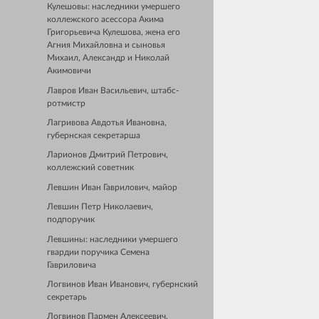
Кулешовы: наследники умершего
коллежского асессора Акима
Григорьевича Кулешова, жена его
Агния Михайловна и сыновья
Михаил, Александр и Николай
Акимовичи
Лавров Иван Васильевич, штабс-
ротмистр
Лагривова Авдотья Ивановна,
губернская секретарша
Ларионов Дмитрий Петрович,
коллежский советник
Левшин Иван Гаврилович, майор
Левшин Петр Николаевич,
подпоручик
Левшины: наследники умершего
гвардии поручика Семена
Гавриловича
Логвинов Иван Иванович, губернский
секретарь
Логвинов Пармен Алексеевич,