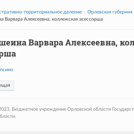
тративно-территориальное деление
Орловская губерния
а Варвара Алексеевна, коллежская асессорша
шеина Варвара Алексеевна, ко
орша
псино
ущая
 2023, Бюджетное учреждение Орловской области Государс
бласти.