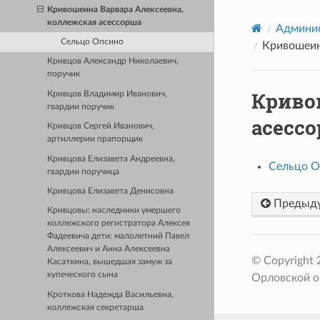
Кривошеина Варвара Алексеевна,
коллежская асессорша
Админис
Сельцо Опсино
Кривошеин
Кривцов Александр Николаевич,
поручик
Криво
Кривцов Владимир Иванович,
гвардии поручик
асесс
Кривцов Сергей Иванович,
артиллерии прапорщик
Кривцова Елизавета Андреевна,
Сельцо О
гвардии поручица
Кривцова Елизавета Денисовна
Предыд
Кривцовы: наследники умершего
коллежского регистратора Алексея
Фадеевича дети: малолетний Павел
Алексеевич и Анна Алексеевна
© Copyright
Касаткина, вышедшая замуж за
купеческого сына
Орловской о
Кроткова Надежда Васильевна,
коллежская секретарша