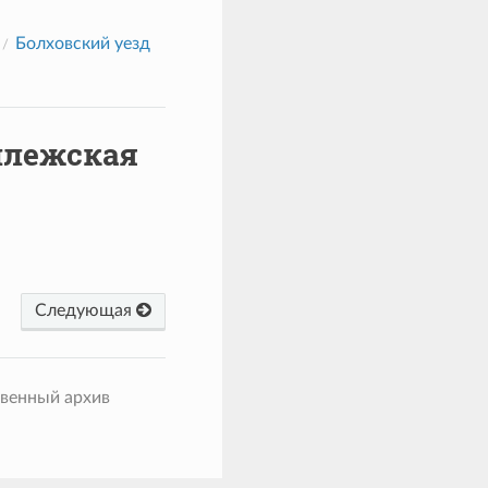
Болховский уезд
ллежская
Следующая
твенный архив