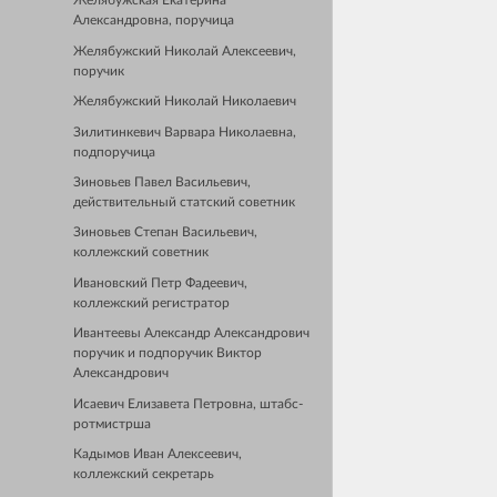
Желябужская Екатерина
Александровна, поручица
Желябужский Николай Алексеевич,
поручик
Желябужский Николай Николаевич
Зилитинкевич Варвара Николаевна,
подпоручица
Зиновьев Павел Васильевич,
действительный статский советник
Зиновьев Степан Васильевич,
коллежский советник
Ивановский Петр Фадеевич,
коллежский регистратор
Ивантеевы Александр Александрович
поручик и подпоручик Виктор
Александрович
Исаевич Елизавета Петровна, штабс-
ротмистрша
Кадымов Иван Алексеевич,
коллежский секретарь