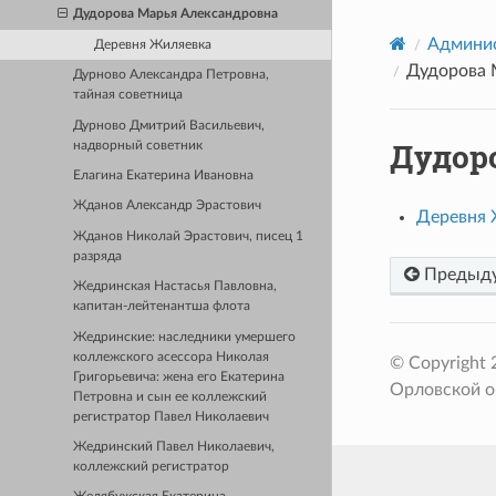
Дудорова Марья Александровна
Админис
Деревня Жиляевка
Дудорова 
Дурново Александра Петровна,
тайная советница
Дурново Дмитрий Васильевич,
Дудор
надворный советник
Елагина Екатерина Ивановна
Жданов Александр Эрастович
Деревня 
Жданов Николай Эрастович, писец 1
разряда
Предыд
Жедринская Настасья Павловна,
капитан-лейтенантша флота
Жедринские: наследники умершего
коллежского асессора Николая
© Copyright
Григорьевича: жена его Екатерина
Орловской о
Петровна и сын ее коллежский
регистратор Павел Николаевич
Жедринский Павел Николаевич,
коллежский регистратор