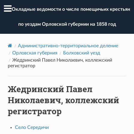
Окладные ведомости о числе помещичьих крестьян
по уездам Орловской губернии на 1858 год
Административно-территориальное деление
Орловская губерния
Болховский уезд
Жедринский Павел Николаевич, коллежский
регистратор
Жедринский Павел
Николаевич, коллежский
регистратор
Село Середичи