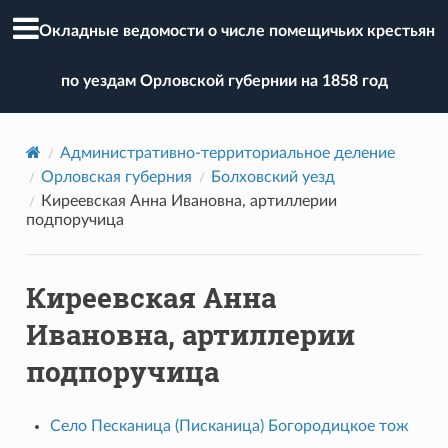
Окладные ведомости о числе помещичьих крестьян
по уездам Орловской губернии на 1858 год
Административно-территориальное деление
Орловская губерния
Болховский уезд
Киреевская Анна Ивановна, артиллерии
подпоручица
Киреевская Анна
Ивановна, артиллерии
подпоручица
Село Песканица (Писканица) Богородицкое тож