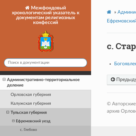
Межфондовый
»
Админис
хронологический указатель к
документам религиозных
Ефремовский
конфессий
с. Ста
Богоявле
Предыд
Административно-территориальное
деление
Орловская губерния
Калужская губерния
© Авторские
архив Орлов
Тульская губерния
Ефремовский уезд
с. Глебово