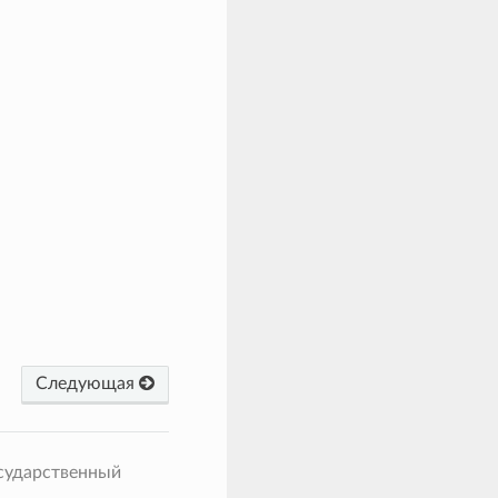
Следующая
сударственный