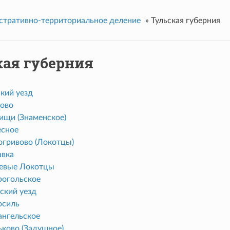
тративно-территориальное деление
»
Тульская губерния
кая губерния
кий уезд
бово
рищи (Знаменское)
есное
огривово (Локотцы)
авка
левые Локотцы
рогольское
ский уезд
осиль
ангельское
ьково (Задушное)