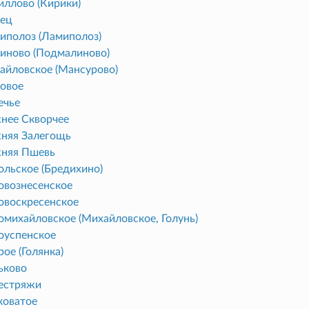
иллово (Кирики)
мец
миполоз (Ламиполоз)
линово (Подмалиново)
хайловское (Мансурово)
ховое
ечье
жнее Скворчее
жняя Залегощь
жняя Пшевь
ольское (Бредихино)
вовознесенское
вовоскресенское
омихайловское (Михайловское, Голунь)
воуспенское
рое (Голянка)
ьково
рестряжи
коватое