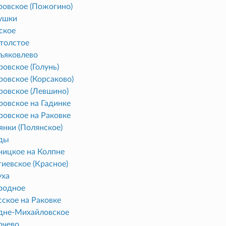
ровское (Пожогино)
тушки
ское
дтолстое
дъяковлево
ровское (Голунь)
ровское (Корсаково)
ровское (Левшино)
ровское на Гадинке
ровское на Раковке
янки (Полянское)
уды
ницкое на Колпне
гиевское (Красное)
уха
ородное
сское на Раковке
едне-Михайловское
очево