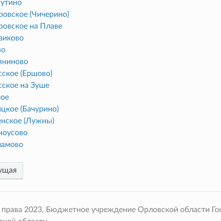
шутино
ровское (Чичерино)
ровское на Плаве
зиково
во
ляниново
сское (Ершово)
сское на Зуше
лое
ицкое (Бачурино)
енское (Лужны)
ноусово
ламово
ущая
 права 2023, Бюджетное учреждение Орловской области Го