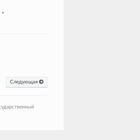
»
Следующая
сударственный