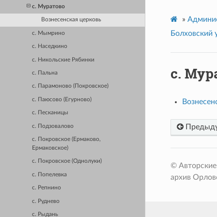
с. Муратово
»
Админис
Вознесенская церковь
Болховский 
с. Мымрино
с. Наседкино
с. Никольские Рябинки
с. Мур
с. Пальна
с. Парамоново (Покровское)
с. Паюсово (Егурново)
Вознесен
с. Песканицы
Предыд
с. Подзовалово
с. Покровское (Ермаково,
Ермаковское)
с. Покровское (Однолуки)
© Авторские
с. Попелевка
архив Орлов
с. Репнино
с. Руднево
с. Рыдань