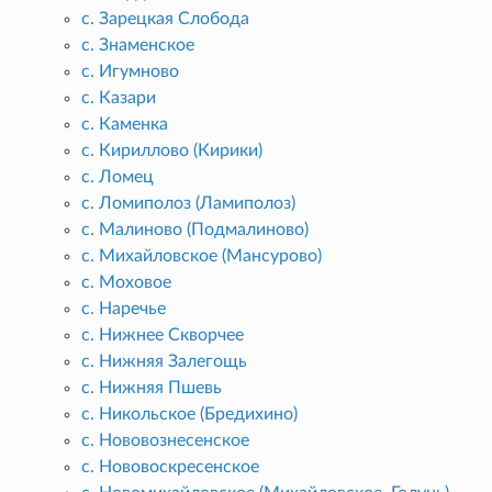
с. Зарецкая Слобода
с. Знаменское
с. Игумново
с. Казари
с. Каменка
с. Кириллово (Кирики)
с. Ломец
с. Ломиполоз (Ламиполоз)
с. Малиново (Подмалиново)
с. Михайловское (Мансурово)
с. Моховое
с. Наречье
с. Нижнее Скворчее
с. Нижняя Залегощь
с. Нижняя Пшевь
с. Никольское (Бредихино)
с. Нововознесенское
с. Нововоскресенское