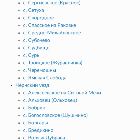
с. Сергиевское (Красное)
с. Сетуха
с. Скородное
с. Спасское на Раковке
с. Средне-Михайловское
с. Субочево
с. Судбище
с. Суры
с. Троицкое (Журавлинка)
с. Черемошны
с. Ямская Слобода
Чернский уезд
с. Алексеевское на Ситовой Мечи
с. Альховец (Ольховец)
с. Бобрик
с. Богословское (Шушмино)
с. Болгары
с. Бредихино
с. Волчья Дубрава