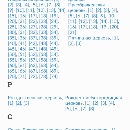
[2]
,
[3]
,
[4]
,
[5]
,
[6]
,
[7]
,
[8]
,
Преображенская
[9]
,
[10]
,
[11]
,
[12]
,
[13]
,
[14]
,
церковь
,
[1]
,
[2]
,
[3]
,
[4]
,
[15]
,
[16]
,
[17]
,
[18]
,
[19]
,
[5]
,
[6]
,
[7]
,
[8]
,
[9]
,
[10]
,
[20]
,
[21]
,
[22]
,
[23]
,
[24]
,
[11]
,
[12]
,
[13]
,
[14]
,
[15]
,
[25]
,
[26]
,
[27]
,
[28]
,
[29]
,
[16]
,
[17]
,
[18]
,
[19]
,
[20]
,
[30]
,
[31]
,
[32]
,
[33]
,
[34]
,
[21]
[35]
,
[36]
,
[37]
,
[38]
,
[39]
,
Пятницкая церковь
,
[1]
,
[40]
,
[41]
,
[42]
,
[43]
,
[44]
,
[2]
,
[3]
[45]
,
[46]
,
[47]
,
[48]
,
[49]
,
[50]
,
[51]
,
[52]
,
[53]
,
[54]
,
[55]
,
[56]
,
[57]
,
[58]
,
[59]
,
[60]
,
[61]
,
[62]
,
[63]
,
[64]
,
[65]
,
[66]
,
[67]
,
[68]
,
[69]
,
[70]
,
[71]
,
[72]
,
[73]
,
[74]
Р
Рождественская церковь
,
Рождество-Богородицкая
[1]
,
[2]
,
[3]
церковь
,
[1]
,
[2]
,
[3]
,
[4]
,
[5]
,
[6]
,
[7]
,
[8]
С
Свято-Духовская церковь
Смоленская церковь
,
[1]
,