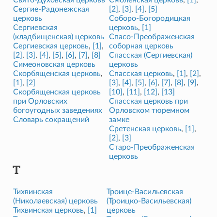
Сергие-Радонежская
[2]
,
[3]
,
[4]
,
[5]
церковь
Соборо-Богородицкая
Сергиевская
церковь
,
[1]
(кладбищенская) церковь
Спасо-Преображенская
Сергиевская церковь
,
[1]
,
соборная церковь
[2]
,
[3]
,
[4]
,
[5]
,
[6]
,
[7]
,
[8]
Спасская (Сергиевская)
Симеоновская церковь
церковь
Скорбященская церковь
,
Спасская церковь
,
[1]
,
[2]
,
[1]
,
[2]
[3]
,
[4]
,
[5]
,
[6]
,
[7]
,
[8]
,
[9]
,
Скорбященская церковь
[10]
,
[11]
,
[12]
,
[13]
при Орловских
Спасская церковь при
богоугодных заведениях
Орловском тюремном
Словарь сокращений
замке
Сретенская церковь
,
[1]
,
[2]
,
[3]
Старо-Преображенская
церковь
Т
Тихвинская
Троице-Васильевская
(Николаевская) церковь
(Троицко-Васильевская)
Тихвинская церковь
,
[1]
церковь