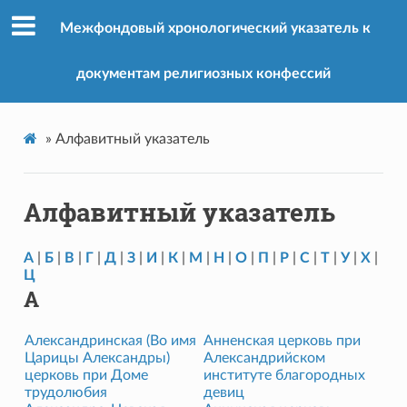
Межфондовый хронологический указатель к
документам религиозных конфессий
»
Алфавитный указатель
Алфавитный указатель
А
|
Б
|
В
|
Г
|
Д
|
З
|
И
|
К
|
М
|
Н
|
О
|
П
|
Р
|
С
|
Т
|
У
|
Х
|
Ц
А
Александринская (Во имя
Анненская церковь при
Царицы Александры)
Александрийском
церковь при Доме
институте благородных
трудолюбия
девиц