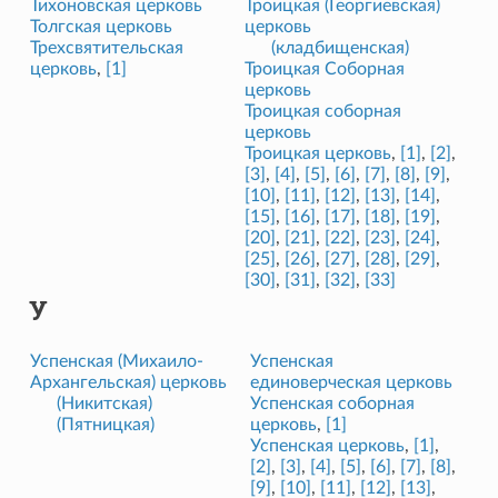
Тихоновская церковь
Троицкая (Георгиевская)
Толгская церковь
церковь
Трехсвятительская
(кладбищенская)
церковь
,
[1]
Троицкая Соборная
церковь
Троицкая соборная
церковь
Троицкая церковь
,
[1]
,
[2]
,
[3]
,
[4]
,
[5]
,
[6]
,
[7]
,
[8]
,
[9]
,
[10]
,
[11]
,
[12]
,
[13]
,
[14]
,
[15]
,
[16]
,
[17]
,
[18]
,
[19]
,
[20]
,
[21]
,
[22]
,
[23]
,
[24]
,
[25]
,
[26]
,
[27]
,
[28]
,
[29]
,
[30]
,
[31]
,
[32]
,
[33]
У
Успенская (Михаило-
Успенская
Архангельская) церковь
единоверческая церковь
(Никитская)
Успенская соборная
(Пятницкая)
церковь
,
[1]
Успенская церковь
,
[1]
,
[2]
,
[3]
,
[4]
,
[5]
,
[6]
,
[7]
,
[8]
,
[9]
,
[10]
,
[11]
,
[12]
,
[13]
,