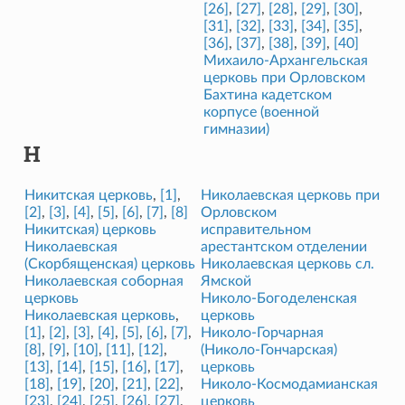
[26]
,
[27]
,
[28]
,
[29]
,
[30]
,
[31]
,
[32]
,
[33]
,
[34]
,
[35]
,
[36]
,
[37]
,
[38]
,
[39]
,
[40]
Михаило-Архангельская
церковь при Орловском
Бахтина кадетском
корпусе (военной
гимназии)
Н
Никитская церковь
,
[1]
,
Николаевская церковь при
[2]
,
[3]
,
[4]
,
[5]
,
[6]
,
[7]
,
[8]
Орловском
Никитская) церковь
исправительном
Николаевская
арестантском отделении
(Скорбященская) церковь
Николаевская церковь сл.
Николаевская соборная
Ямской
церковь
Николо-Богоделенская
Николаевская церковь
,
церковь
[1]
,
[2]
,
[3]
,
[4]
,
[5]
,
[6]
,
[7]
,
Николо-Горчарная
[8]
,
[9]
,
[10]
,
[11]
,
[12]
,
(Николо-Гончарская)
[13]
,
[14]
,
[15]
,
[16]
,
[17]
,
церковь
[18]
,
[19]
,
[20]
,
[21]
,
[22]
,
Николо-Космодамианская
[23]
,
[24]
,
[25]
,
[26]
,
[27]
,
церковь