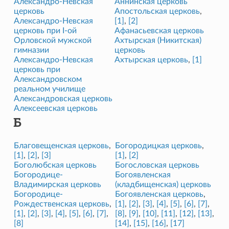
Александро-Невская
Аннинская церковь
церковь
Апостольская церковь
,
Александро-Невская
[1]
,
[2]
церковь при I-ой
Афанасьевская церковь
Орловской мужской
Ахтырская (Никитская)
гимназии
церковь
Александро-Невская
Ахтырская церковь
,
[1]
церковь при
Александровском
реальном училище
Александровская церковь
Алексеевская церковь
Б
Благовещенская церковь
,
Богородицкая церковь
,
[1]
,
[2]
,
[3]
[1]
,
[2]
Боголюбская церковь
Богословская церковь
Богородице-
Богоявленская
Владимирская церковь
(кладбищенская) церковь
Богородице-
Богоявленская церковь
,
Рождественская церковь
,
[1]
,
[2]
,
[3]
,
[4]
,
[5]
,
[6]
,
[7]
,
[1]
,
[2]
,
[3]
,
[4]
,
[5]
,
[6]
,
[7]
,
[8]
,
[9]
,
[10]
,
[11]
,
[12]
,
[13]
,
[8]
[14]
,
[15]
,
[16]
,
[17]