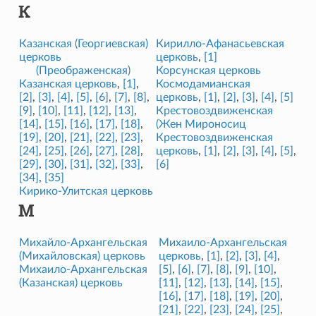
К
Казанская (Георгиевская)
Кирилло-Афанасьевская
церковь
церковь
,
[1]
(Преображенская)
Корсунская церковь
Казанская церковь
,
[1]
,
Космодамианская
[2]
,
[3]
,
[4]
,
[5]
,
[6]
,
[7]
,
[8]
,
церковь
,
[1]
,
[2]
,
[3]
,
[4]
,
[5]
[9]
,
[10]
,
[11]
,
[12]
,
[13]
,
Крестовоздвиженская
[14]
,
[15]
,
[16]
,
[17]
,
[18]
,
(Жен Мироносиц
[19]
,
[20]
,
[21]
,
[22]
,
[23]
,
Крестовоздвиженская
[24]
,
[25]
,
[26]
,
[27]
,
[28]
,
церковь
,
[1]
,
[2]
,
[3]
,
[4]
,
[5]
,
[29]
,
[30]
,
[31]
,
[32]
,
[33]
,
[6]
[34]
,
[35]
Кирико-Улитская церковь
М
Михайло-Архангельская
Михаило-Архангельская
(Михайловская) церковь
церковь
,
[1]
,
[2]
,
[3]
,
[4]
,
Михаило-Архангельская
[5]
,
[6]
,
[7]
,
[8]
,
[9]
,
[10]
,
(Казанская) церковь
[11]
,
[12]
,
[13]
,
[14]
,
[15]
,
[16]
,
[17]
,
[18]
,
[19]
,
[20]
,
[21]
,
[22]
,
[23]
,
[24]
,
[25]
,