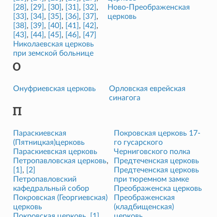
[28]
,
[29]
,
[30]
,
[31]
,
[32]
,
Ново-Преображенская
[33]
,
[34]
,
[35]
,
[36]
,
[37]
,
церковь
[38]
,
[39]
,
[40]
,
[41]
,
[42]
,
[43]
,
[44]
,
[45]
,
[46]
,
[47]
Николаевская церковь
при земской больнице
О
Онуфриевская церковь
Орловская еврейская
синагога
П
Параскиевская
Покровская церковь 17-
(Пятницкая)церковь
го гусарского
Параскиевская церковь
Черниговского полка
Петропавловская церковь
,
Предтеченская церковь
[1]
,
[2]
Предтеченская церковь
Петропавловский
при тюремном замке
кафедральный собор
Преображенска церковь
Покровская (Георгиевская)
Преображенская
церковь
(кладбищенская)
Покровская церковь
,
[1]
,
церковь