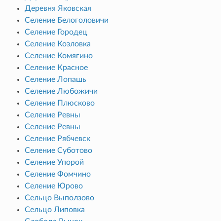
Деревня Яковская
Селение Белоголовичи
Селение Городец
Селение Козловка
Селение Комягино
Селение Красное
Селение Лопашь
Селение Любожичи
Селение Плюсково
Селение Ревны
Селение Ревны
Селение Рябчевск
Селение Суботово
Селение Упорой
Селение Фомчино
Селение Юрово
Сельцо Выползово
Сельцо Липовка